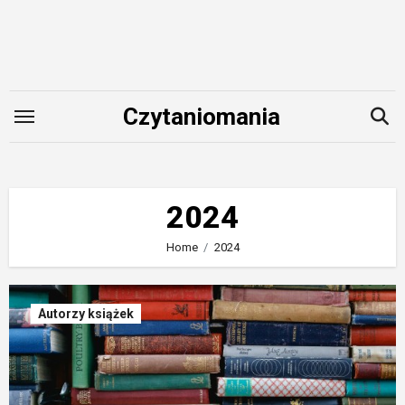
Skip
to
content
Czytaniomania
2024
Home
2024
Autorzy książek